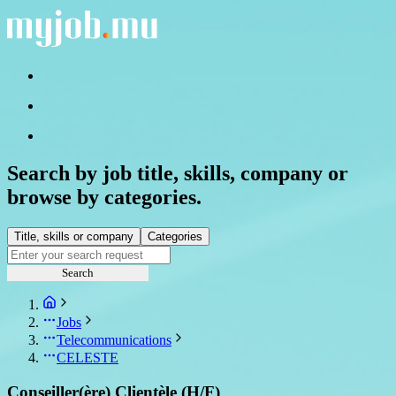
Search by job title, skills, company or
browse by categories.
Title, skills or company
Categories
Search
Jobs
Telecommunications
CELESTE
Conseiller(ère) Clientèle (H/F)