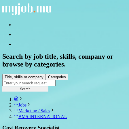
Search by job title, skills, company or
browse by categories.
Title, skills or company
Categories
Search
Jobs
Marketing / Sales
BMS INTERNATIONAL
Cost Recovery Specialist