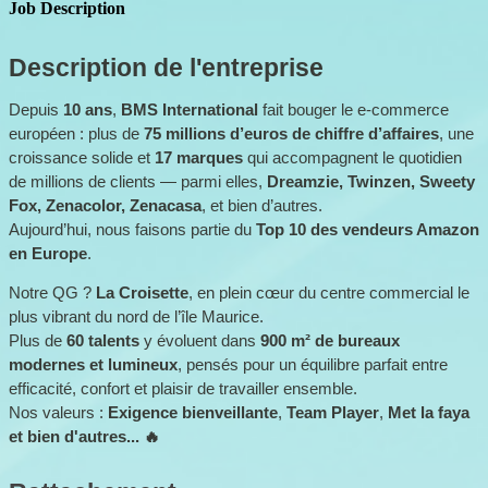
Job Description
Description de l'entreprise
Depuis 
10 ans
, 
BMS International
 fait bouger le e-commerce 
européen : plus de 
75 millions d’euros de chiffre d’affaires
, une 
croissance solide et 
17 marques
 qui accompagnent le quotidien 
de millions de clients — parmi elles, 
Dreamzie, Twinzen, Sweety 
Fox, Zenacolor, Zenacasa
, et bien d’autres.
Aujourd’hui, nous faisons partie du 
Top 10 des vendeurs Amazon 
en Europe
.
Notre QG ? 
La Croisette
, en plein cœur du centre commercial le 
plus vibrant du nord de l’île Maurice.
Plus de 
60 talents
 y évoluent dans 
900 m² de bureaux 
modernes et lumineux
, pensés pour un équilibre parfait entre 
efficacité, confort et plaisir de travailler ensemble.
Nos valeurs : 
Exigence bienveillante
, 
Team Player
, 
Met la faya 
et bien d'autres... 🔥