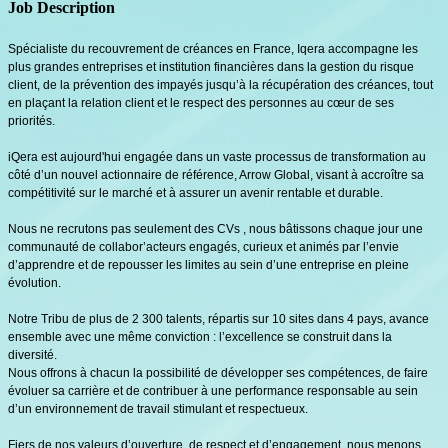
Job Description
Spécialiste du recouvrement de créances en France, Iqera accompagne les
plus grandes entreprises et institution financières dans la gestion du risque
client, de la prévention des impayés jusqu’à la récupération des créances, tout
en plaçant la relation client et le respect des personnes au cœur de ses
priorités.
iQera est aujourd'hui engagée dans un vaste processus de transformation au
côté d’un nouvel actionnaire de référence, Arrow Global, visant à accroître sa
compétitivité sur le marché et à assurer un avenir rentable et durable.
Nous ne recrutons pas seulement des CVs , nous bâtissons chaque jour une
communauté de collabor’acteurs engagés, curieux et animés par l’envie
d’apprendre et de repousser les limites au sein d’une entreprise en pleine
évolution.
Notre Tribu de plus de 2 300 talents, répartis sur 10 sites dans 4 pays, avance
ensemble avec une même conviction : l’excellence se construit dans la
diversité.
Nous offrons à chacun la possibilité de développer ses compétences, de faire
évoluer sa carrière et de contribuer à une performance responsable au sein
d’un environnement de travail stimulant et respectueux.
Fiers de nos valeurs d’ouverture, de respect et d’engagement, nous menons