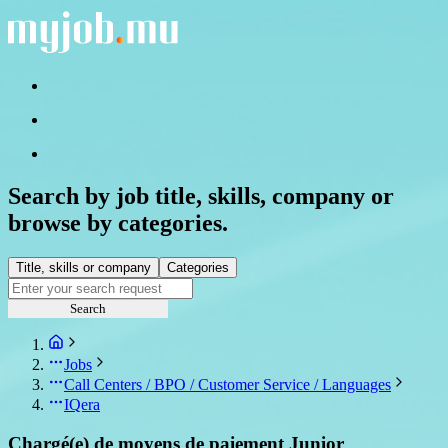
Search by job title, skills, company or
browse by categories.
Title, skills or company
Categories
Search
Jobs
Call Centers / BPO / Customer Service / Languages
IQera
Chargé(e) de moyens de paiement Junior